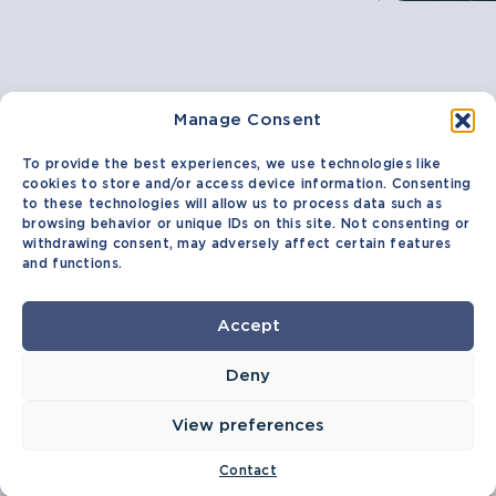
Manage Consent
Nous contacter
To provide the best experiences, we use technologies like
Tél. : 819 566-2422
cookies to store and/or access device information. Consenting
Courriel.: joblinks@etsb.qc.ca
to these technologies will allow us to process data such as
browsing behavior or unique IDs on this site. Not consenting or
2365, rue Galt Ouest, Sherbrooke
withdrawing consent, may adversely affect certain features
(Québec) J1K 1L1
and functions.
Horaire
Lundi :
8:30 à 16:00
Accept
Mardi :
8:30 à 16:00
Mercredi :
8:30 à 16:00
Jeudi :
8:30 à 16:00
Deny
Vendredi :
8:30 à 16:00
View preferences
*Certains services sont offerts en soirée sur
demande.
Contact